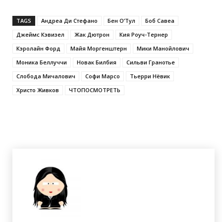
TAGS
Андреа Ди Стефано
Бен О’Тул
Боб Савеа
Джеймс Кэвизел
Жак Дютрон
Кия Роуч-Тернер
Кэролайн Форд
Майя Моргенштерн
Мики Манойлович
Моника Беллуччи
Новак Билбия
Сильви Гранотье
Слобода Мичалович
Софи Марсо
Тьерри Нёвик
Христо Живков
ЧТОПОСМОТРЕТЬ