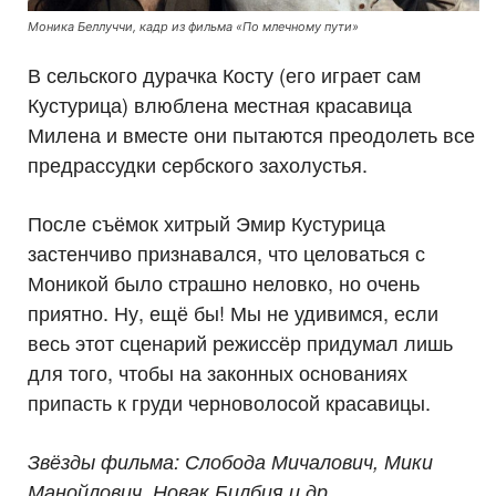
Моника Беллуччи, кадр из фильма «По млечному пути»
В сельского дурачка Косту (его играет сам
Кустурица) влюблена местная красавица
Милена и вместе они пытаются преодолеть все
предрассудки сербского захолустья.
После съёмок хитрый Эмир Кустурица
застенчиво признавался, что целоваться с
Моникой было страшно неловко, но очень
приятно. Ну, ещё бы! Мы не удивимся, если
весь этот сценарий режиссёр придумал лишь
для того, чтобы на законных основаниях
припасть к груди черноволосой красавицы.
Звёзды фильма: Слобода Мичалович, Мики
Манойлович, Новак Билбия и др.