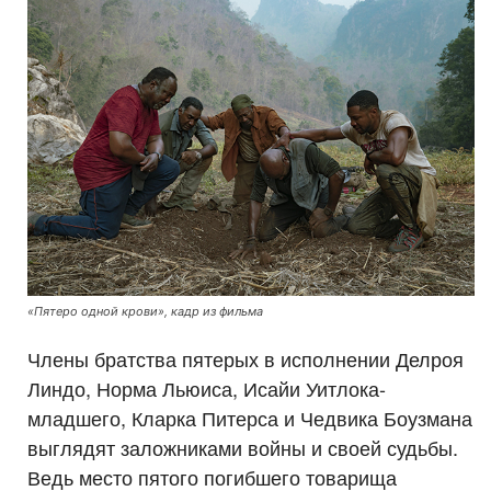
«Пятеро одной крови», кадр из фильма
Члены братства пятерых в исполнении Делроя
Линдо, Норма Льюиса, Исайи Уитлока-
младшего, Кларка Питерса и Чедвика Боузмана
выглядят заложниками войны и своей судьбы.
Ведь место пятого погибшего товарища