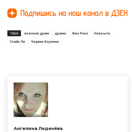
TAGS
военная драм
драма
Жан Рено
Новосьти
Спайк Ли
Чедвик Боузман
Ангелина Леденёва