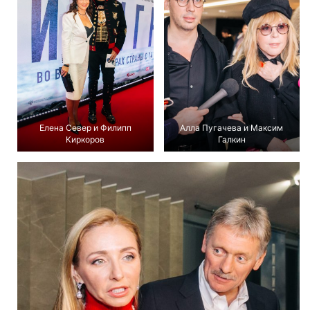
Елена Север и Филипп
Алла Пугачева и Максим
Киркоров
Галкин