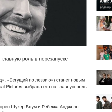
АЛЬБО
редакци
а главную роль в перезапуске
д», «Бегущий по лезвию») станет новым
al Pictures выбрала его на главную роль
.
Лорен Шукер Блум и Ребекка Анджело —