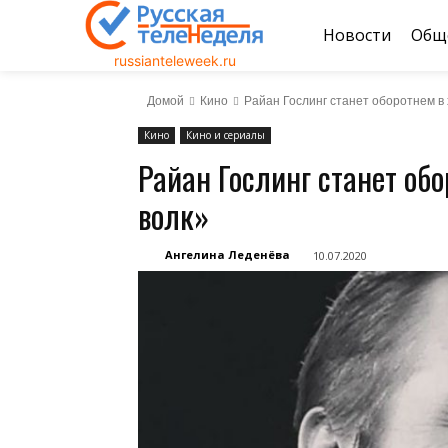
Новости
Общ
russianteleweek.ru
Домой
Кино
Райан Гослинг станет оборотнем в 
Кино
Кино и сериалы
Райан Гослинг станет обо
волк»
Ангелина Леденёва
10.07.2020