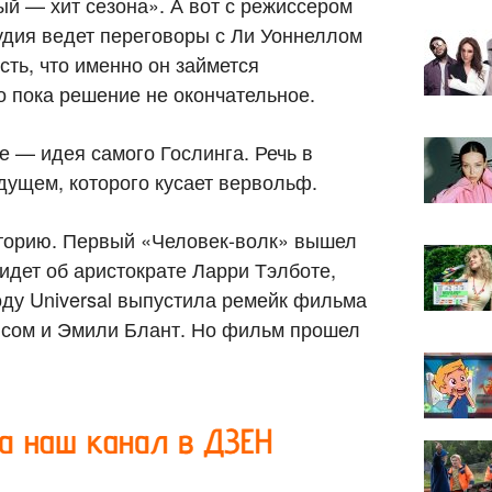
й — хит сезона». А вот с режиссером
студия ведет переговоры с Ли Уоннеллом
ть, что именно он займется
о пока решение не окончательное.
ве — идея самого Гослинга. Речь в
дущем, которого кусает вервольф.
торию. Первый «Человек-волк» вышел
 идет об аристократе Ларри Тэлботе,
году Universal выпустила ремейк фильма
нсом и Эмили Блант. Но фильм прошел