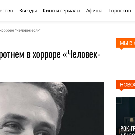
ество
Звёзды
Кино и сериалы
Афиша
Гороскоп
хорроре "Человек-волк"
МЫ В
ротнем в хорроре «Человек-
НОВО
РОК-Г