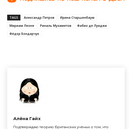
TAGS
Александр Петров
Ирина Старшенбаум
Мириам Леоне
Риналь Мухаметов
Фабио де Луиджи
Фёдор Бондарчук
Алёна Гайх
Подтверждаю теорию британских учёных о том, что