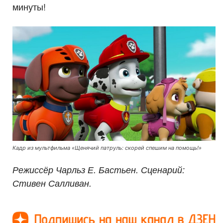
минуты!
Кадр из мультфильма «Щенячий патруль: скорей спешим на помощь!»
Режиссёр Чарльз Е. Бастьен. Сценарий:
Стивен Салливан.