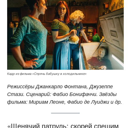
Кадр из фильма «Спрячь бабушку в холодильнике»
Режиссёры Джанкарло Фонтана, Джузеппе
Стази. Сценарий: Фабио Бонифаччи. Звёзды
фильма: Мириам Леоне, Фабио де Луиджи и др.
«Щенячий патруль: скорей спешим