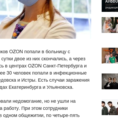
АЛЬБО
редакци
иков OZON попали в больницу с
сутки двое из них скончались, а через
сь в центрах OZON Санкт-Петербурга и
лее 30 человек попали в инфекционные
едовска и Истры. Есть случаи заражения
дах Екатеринбурга и Ульяновска.
вали недомогание, но не ушли на
а работу. При этом сотрудники
в одном общежитии, по четыре-пять