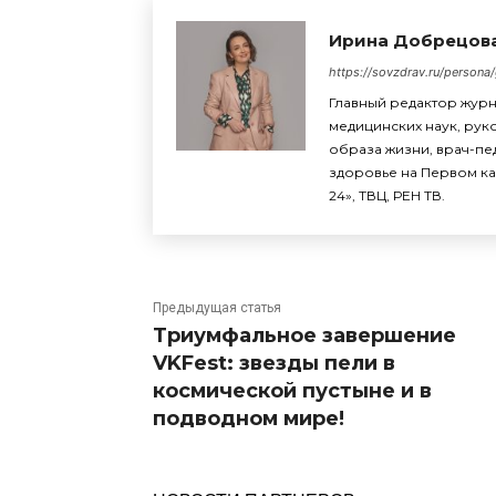
Ирина Добрецов
https://sovzdrav.ru/persona/
Главный редактор жур
медицинских наук, ру
образа жизни, врач-пе
здоровье на Первом кан
24», ТВЦ, РЕН ТВ.
Предыдущая статья
Триумфальное завершение
VKFest: звезды пели в
космической пустыне и в
подводном мире!