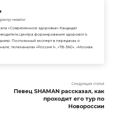
а
glavnyj-redaktor
нала «Современное здоровье» Кандидат
ководитель Центра формирования здорового
диатр. Постоянный эксперт в передачах о
але, телеканалах «Россия 1», «ТВ-360», «Москва
Следующая статья
Певец SHAMAN рассказал, как
проходит его тур по
Новороссии