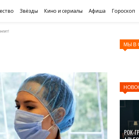
ество
Звёзды
Кино и сериалы
Афиша
Гороскоп
нгит!
МЫ В
НОВО
РОК-Г