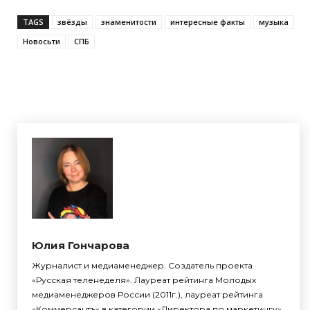
TAGS
звёзды
знаменитости
интересные факты
музыка
Новосьти
СПБ
Юлия Гончарова
Журналист и медиаменеджер. Создатель проекта
«Русская теленеделя». Лауреат рейтинга Молодых
медиаменеджеров России (2011г.), лауреат рейтинга
«Коммерсантъ» в категории «Директора по маркетингу»