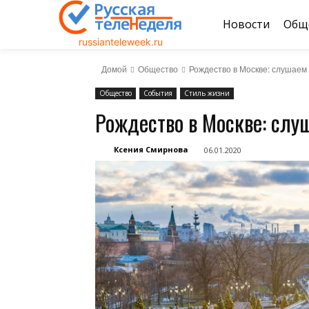
Новости
Общ
russianteleweek.ru
Домой
Общество
Рождество в Москве: слушаем 
Общество
События
Стиль жизни
Рождество в Москве: слу
Ксения Смирнова
06.01.2020