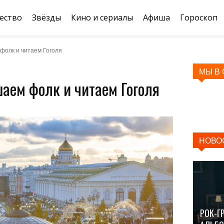
ество
Звёзды
Кино и сериалы
Афиша
Гороскоп
фолк и читаем Гоголя
МЫ В
шаем фолк и читаем Гоголя
НОВО
РОК-Г