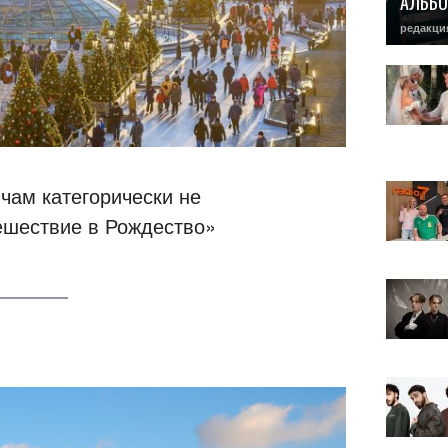
АЛЬБО
редакци
ичам категорически не
ешествие в Рождество»