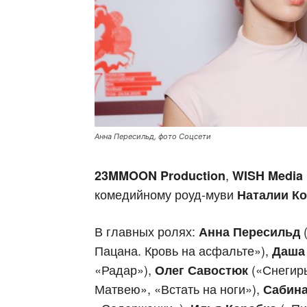
Анна Пересильд, фото Соцсети
,
23MMOON Production
WISH Media
комедийному роуд-муви
Наталии К
В главных ролях:
(
Анна Пересильд
Пацана. Кровь на асфальте»),
Даша
«Радар»),
(«Снегирь
Олег Савостюк
Матвею», «Встать на ноги»),
Сабина