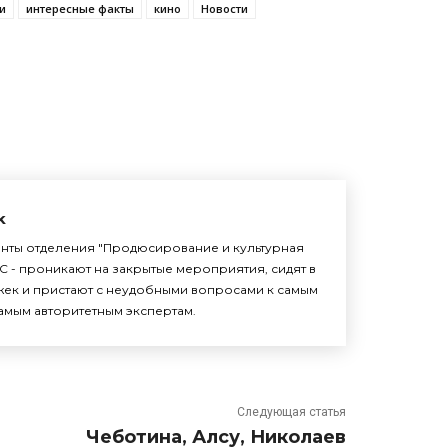
и
интересные факты
кино
Новости
k
енты отделения "Продюсирование и культурная
С - проникают на закрытые мероприятия, сидят в
жек и пристают с неудобными вопросами к самым
амым авторитетным экспертам.
Следующая статья
Чеботина, Алсу, Николаев