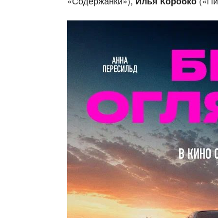
«Содержанки»),
(«Пи
Илья Коробко