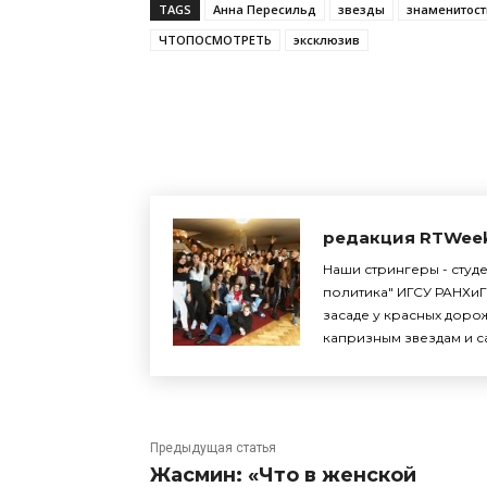
TAGS
Анна Пересильд
звезды
знаменитост
ЧТОПОСМОТРЕТЬ
эксклюзив
Поделиться
редакция RTWee
Наши стрингеры - студ
политика" ИГСУ РАНХиГ
засаде у красных доро
капризным звездам и с
Предыдущая статья
Жасмин: «Что в женской