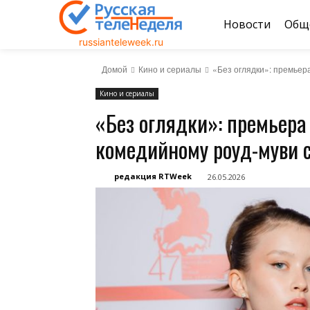
Новости
Общ
russianteleweek.ru
Домой
Кино и сериалы
«Без оглядки»: премьер
Кино и сериалы
«Без оглядки»: премьера 
комедийному роуд-муви 
редакция RTWeek
26.05.2026