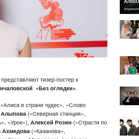
АЛЬБО
редакци
представляют тизер-постер к
.
ончаловской
«Без оглядки»
«Алиса в стране чудес», «Слово
(«Северная станция»,
 Алыпова
», «Урок»),
(«Страсти по
Алексей Розин
(«Казанова»,
 Ахмедова