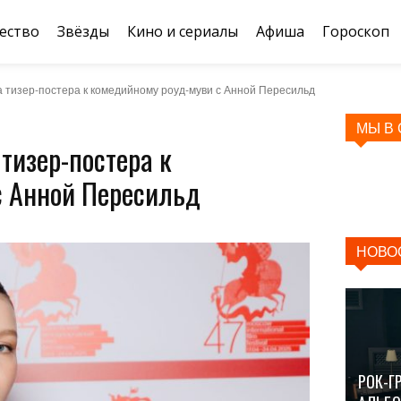
ество
Звёзды
Кино и сериалы
Афиша
Гороскоп
а тизер-постера к комедийному роуд-муви с Анной Пересильд
МЫ В
тизер-постера к
с Анной Пересильд
НОВО
РОК-Г