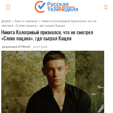
Домой
Кино и сериалы
Никита Кологривый признался, что не
смотрел «Слово пацана», где сыграл Кащея
Никита Кологривый признался, что не смотрел
«Слово пацана», где сыграл Кащея
редакция RTWeek
03.01.2024