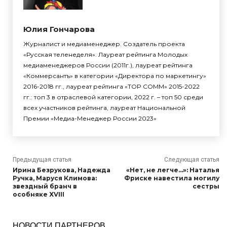
Юлия Гончарова
Журналист и медиаменеджер. Создатель проекта
«Русская теленеделя». Лауреат рейтинга Молодых
медиаменеджеров России (2011г.), лауреат рейтинга
«Коммерсантъ» в категории «Директора по маркетингу»
2016-2018 гг., лауреат рейтинга «TOP COMM» 2015-2022
гг.: топ 3 в отраслевой категории, 2022 г. – топ 50 среди
всех участников рейтинга, лауреат Национальной
Премии «Медиа-Менеджер России 2023»
Предыдущая статья
Следующая статья
Ирина Безрукова, Надежда
«Нет, не легче…»: Наталья
Ручка, Маруся Климова:
Фриске навестила могилу
звездный бранч в
сестры
особняке XVIII
НОВОСТИ ПАРТНЕРОВ