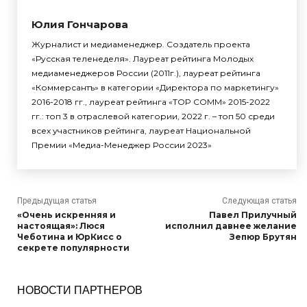
Юлия Гончарова
Журналист и медиаменеджер. Создатель проекта
«Русская теленеделя». Лауреат рейтинга Молодых
медиаменеджеров России (2011г.), лауреат рейтинга
«Коммерсантъ» в категории «Директора по маркетингу»
2016-2018 гг., лауреат рейтинга «TOP COMM» 2015-2022
гг.: топ 3 в отраслевой категории, 2022 г. – топ 50 среди
всех участников рейтинга, лауреат Национальной
Премии «Медиа-Менеджер России 2023»
Предыдущая статья
Следующая статья
«Очень искренняя и
Павел Прилучный
настоящая»: Люся
исполнил давнее желание
Чеботина и ЮрКисс о
Зепюр Брутян
секрете популярности
НОВОСТИ ПАРТНЕРОВ