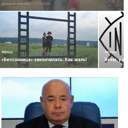
18.06.2026
Данила Земтин
-
Афиша
Афиша
«Бессонница» закончилась. Как жаль!
Всем, у к