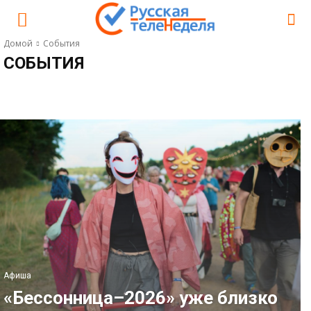
Домой
События
СОБЫТИЯ
АФИША
ГОРОСКОП ОТ ВЕНИАМИНА НИКОРЫ
ЗВЁЗДЫ
КИНО
КИНО
Афиша
«Бессонница–2026» уже близко