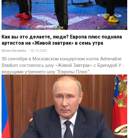
Как вы это делаете, люди? Европа плюс подняла
артистов на «Живой завтрак» в семь утра
02.10.2022
Юлия Натямба
-
30 сентября в Московском концертном холле Adrenaline
Stadium состоялось шоу «Живой Завтрак» с Бригадой У -
ведущими утреннего шоу "Европы Плюс".