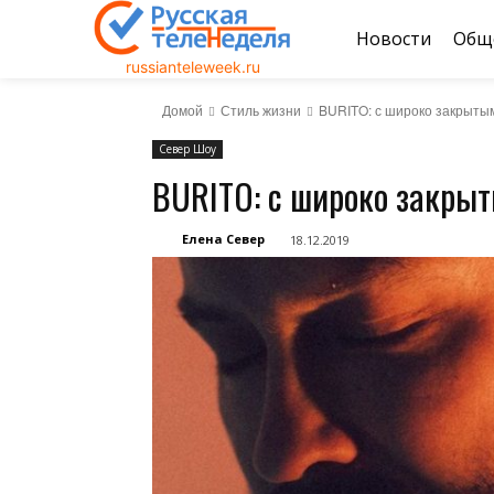
Новости
Общ
russianteleweek.ru
Домой
Стиль жизни
BURITO: с широко закрыты
Север Шоу
BURITO: с широко закры
Елена Север
18.12.2019