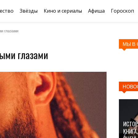
ество
Звёзды
Кино и сериалы
Афиша
Гороскоп
ми глазами
МЫ В
тыми глазами
НОВО
ИСТОР
КНИГА