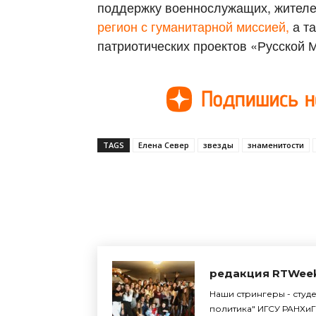
поддержку военнослужащих, жителе
регион с гуманитарной миссией,
а т
патриотических проектов «Русской 
TAGS
Елена Север
звезды
знаменитости
Поделиться
редакция RTWee
Наши стрингеры - студ
политика" ИГСУ РАНХиГ