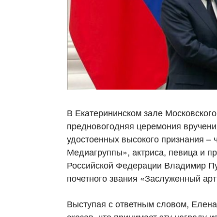
В Екатерининском зале Московског
предновогодняя церемония вручения
удостоенных высокого признания – 
Медиагруппы», актриса, певица и п
Российской Федерации Владимир Пу
почетного звания «Заслуженный арт
Выступая с ответным словом, Елена
сказав, что принимает эту награду 