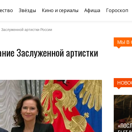
ество
Звёзды
Кино и сериалы
Афиша
Гороскоп
 Заслуженной артистки России
МЫ В
ание Заслуженной артистки
НОВО
«ПОСЛ