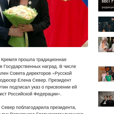
БЬЕТ 
редакци
о Кремля прошла традиционная
 Государственных наград. В числе
член Совета директоров «Русской
родюсер Елена Север. Президент
тин подписал указ о присвоении ей
ист Российской Федерации».
 Север поблагодарила президента,
из рук Верховного Главнокомандующего,