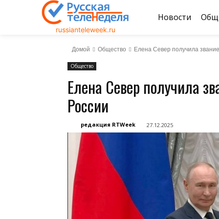
Новости
Общ
russianteleweek.ru
Домой
Общество
Елена Север получила звание
Общество
Елена Север получила зв
России
редакция RTWeek
27.12.2025