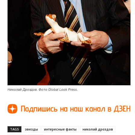
Николай Дроздов. Фото Global Look Press.
TAGS
звезды
интересные факты
николай дроздов