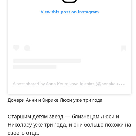
View this post on Instagram
A
post shared by Anna Kournikova Iglesias (@annakournikova)
Дочери Анни и Энрике Люси уже три года
Старшим детям звезд — близнецам Люси и
Николасу уже три года, и они больше похожи на
своего отца.