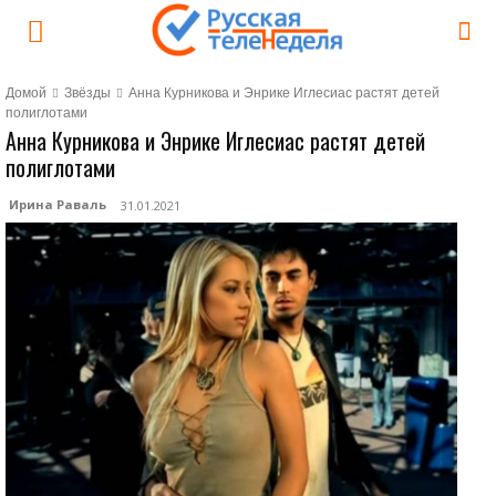
Домой
Звёзды
Анна Курникова и Энрике Иглесиас растят детей
полиглотами
Анна Курникова и Энрике Иглесиас растят детей
полиглотами
Ирина Раваль
31.01.2021