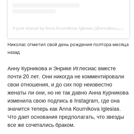
A
post shared by Anna Kournikova Iglesias (@annakournikova)
Николас отметил свой день рождения полтора месяца
назад
Анну Курникова и Энрике Иглесиас вместе
почти 20 лет. Они никогда не комментировали
свои отношения, и до сих пор неизвестно
женаты ли они, но не так давно Анна Курникова
изменила свою подпись в Instagram, где она
значится теперь как Anna Kournikovа Iglesias.
Что дает основания предполагать, что звезды
все же сочетались браком.