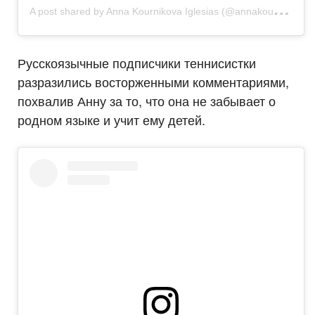
A
post shared by Anna Kournikova Iglesias (@annakournikova)
Русскоязычные подписчики теннисистки
разразились восторженными комментариями,
похвалив Анну за то, что она не забывает о
родном языке и учит ему детей.