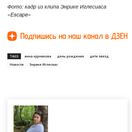
Фото: кадр из клипа Энрике Иглесиаса
«Escape»
TAGS
анна курникова
день рождения
дети звезд
Новости
Энрике Иглесиас