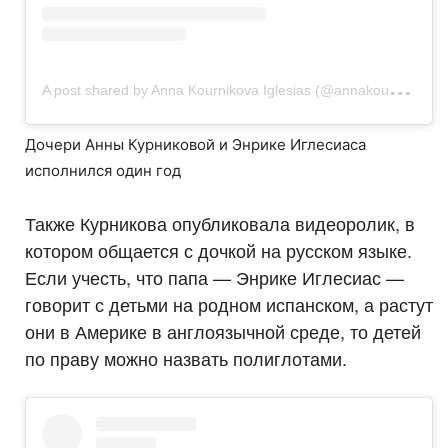
A
post shared by Anna Kournikova Iglesias (@annakournikova)
Дочери Анны Курниковой и Энрике Иглесиаса
исполнился один год
Также Курникова опубликовала видеоролик, в
котором общается с дочкой на русском языке.
Если учесть, что папа — Энрике Иглесиас —
говорит с детьми на родном испанском, а растут
они в Америке в англоязычной среде, то детей
по праву можно назвать полиглотами.