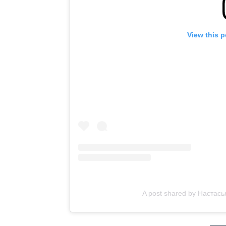
View this 
A post shared by Настас