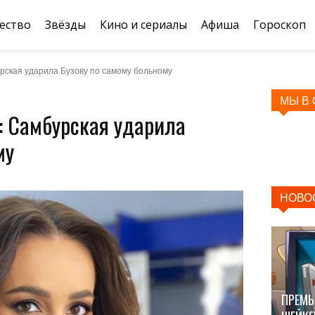
ество
Звёзды
Кино и сериалы
Афиша
Гороскоп
рская ударила Бузову по самому больному
МЫ В
: Самбурская ударила
му
НОВО
ПРЕМЬ