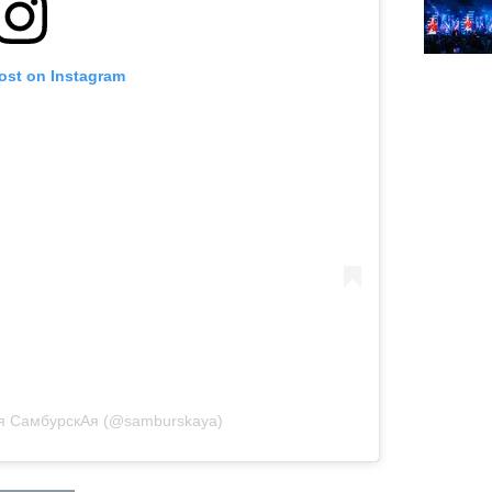
post on Instagram
ья СамбурскАя (@samburskaya)