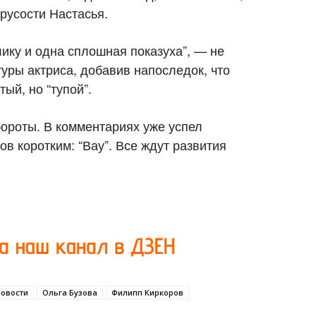
трусости Настасья.
лику и одна сплошная показуха”, — не
туры актриса, добавив напоследок, что
тый, но “тупой”.
бороты. В комментариях уже успел
в коротким: “Вау”. Все ждут развития
овости
Ольга Бузова
Филипп Киркоров