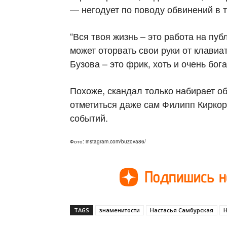
— негодует по поводу обвинений в 
“Вся твоя жизнь – это работа на пуб
может оторвать свои руки от клавиа
Бузова – это фрик, хоть и очень бога
Похоже, скандал только набирает о
отметиться даже сам Филипп Киркоро
событий.
Фото: instagram.com/buzova86/
TAGS
знаменитости
Настасья Самбурская
Н