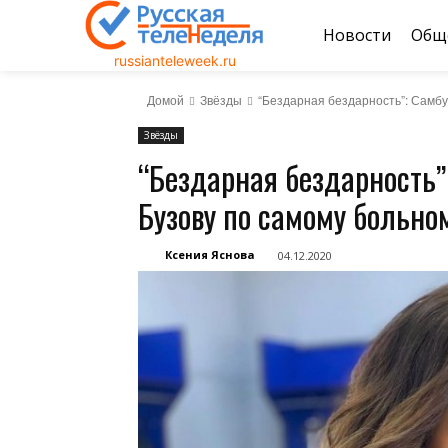
Новости
Общ
russianteleweek.ru
Домой
Звёзды
“Бездарная бездарность”: Самбу
Звёзды
“Бездарная бездарность”
Бузову по самому больно
Ксения Яснова
04.12.2020