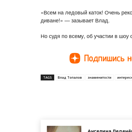
«Всем на ледовый каток! Очень рек
диване!» — зазывает Влад.
Но судя по всему, об участии в шоу 
TAGS
Влад Топалов
знаменитости
интерес
Поделиться
Ангелина Леденё