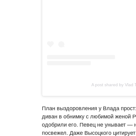
A post shared by Vlad T
План выздоровления у Влада прост:
диван в обнимку с любимой женой Р
одобрили его. Певец не унывает — н
посвежел. Даже Высоцкого цитирует: