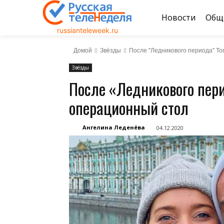
Новости
Общ
russianteleweek.ru
Домой
Звёзды
После "Ледникового периода" Т
Звёзды
После «Ледникового пери
операционный стол
Ангелина Леденёва
04.12.2020