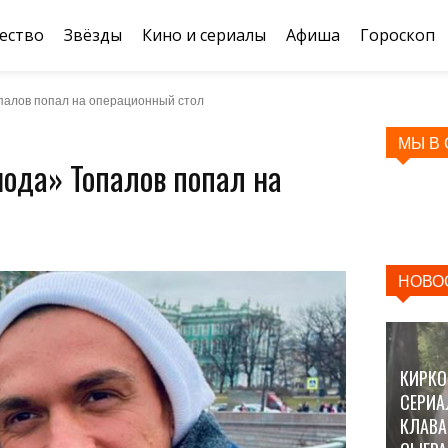
ество
Звёзды
Кино и сериалы
Афиша
Гороскоп
опалов попал на операционный стол
МЫ В
ода» Топалов попал на
НОВО
КИРКО
СЕРИА
КЛАВА