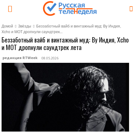
Домой
Звёзды
Беззаботный вайб и винтажный муд: By Индия,
Xcho и МОТ дропнули саундтрек...
Беззаботный вайб и винтажный муд: By Индия, Xcho
и МОТ дропнули саундтрек лета
редакция RTWeek
08.05.2026