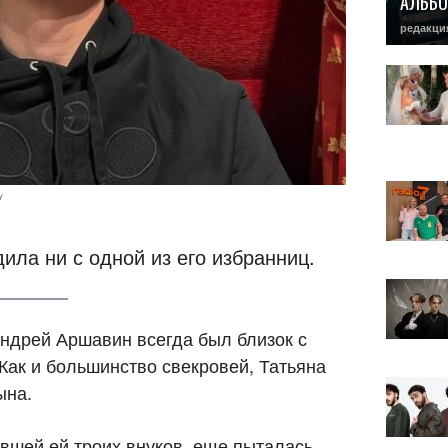
АЛЬБО
редакци
/
ила ни с одной из его избранниц.
ндрей Аршавин всегда был близок с
ак и большинство свекровей, Татьяна
ына.
вшей ей троих внуков, еще пыталась