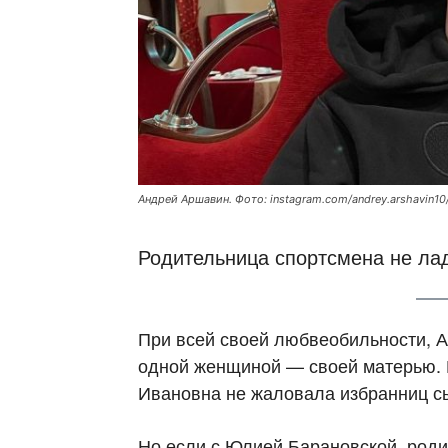
Андрей Аршавин. Фото: instagram.com/andrey.arshavin10
Родительница спортсмена не лад
При всей своей любвеобильности, А
одной женщиной — своей матерью. К
Ивановна не жаловала избранниц с
Но если с Юлией Барановской, роди