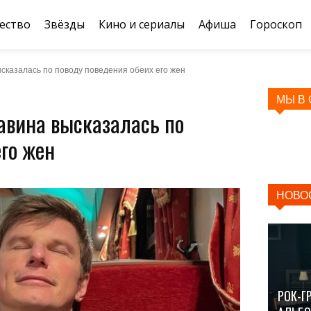
ество
Звёзды
Кино и сериалы
Афиша
Гороскоп
ысказалась по поводу поведения обеих его жен
МЫ В
авина высказалась по
его жен
НОВО
РОК-Г