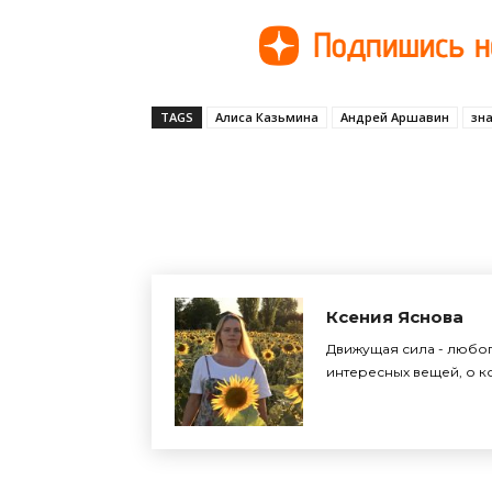
TAGS
Алиса Казьмина
Андрей Аршавин
зн
Поделиться
Ксения Яснова
Движущая сила - любоп
интересных вещей, о ко