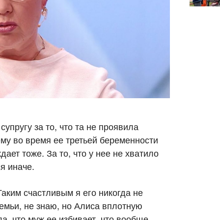
пругу за то, что та не проявила
му во время ее третьей беременности
ает тоже. За то, что у нее не хватило
я иначе.
аким счастливым я его никогда не
семьи, не знаю, но Алиса вплотную
а, что муж ее избивает, что вообще