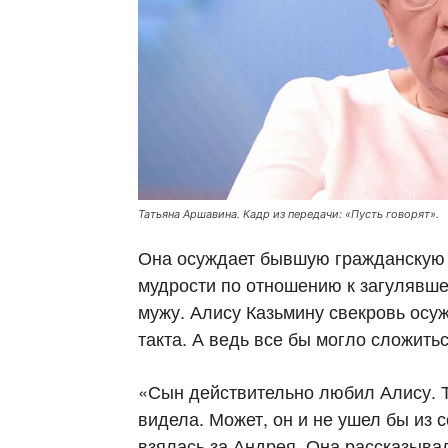
Татьяна Аршавина. Кадр из передачи: «Пусть говорят».
Она осуждает бывшую гражданскую су
мудрости по отношению к загулявше
мужу. Алису Казьмину свекровь осужд
такта. А ведь все бы могло сложитьс
«Сын действительно любил Алису. Т
видела. Может, он и не ушел бы из 
взялась за Андрея. Она рассказывал