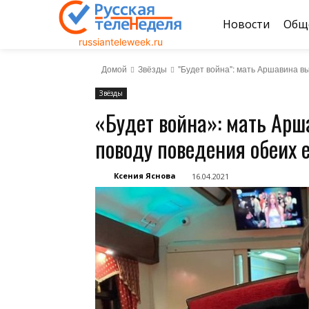
Новости
Общ
russianteleweek.ru
Домой
Звёзды
"Будет война": мать Аршавина в
Звёзды
«Будет война»: мать Арш
поводу поведения обеих 
Ксения Яснова
16.04.2021