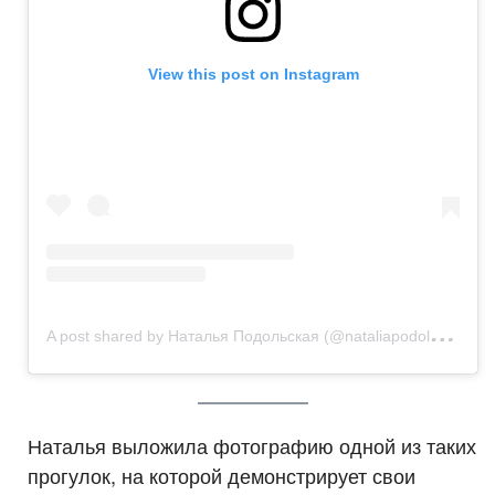
View this post on Instagram
A
post shared by Наталья Подольская (@nataliapodolskaya)
Наталья выложила фотографию одной из таких
прогулок, на которой демонстрирует свои