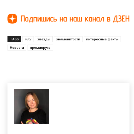
TAGS
rutv
звезды
знаменитости
интересные факты
Новости
премиярутв