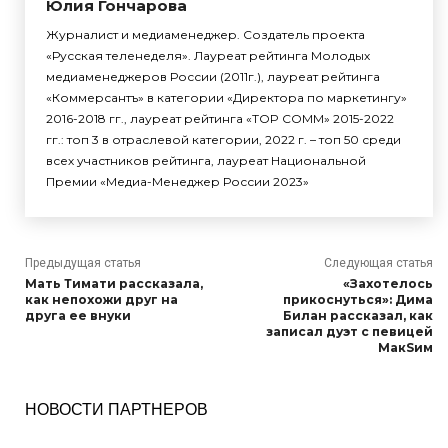
Юлия Гончарова
Журналист и медиаменеджер. Создатель проекта
«Русская теленеделя». Лауреат рейтинга Молодых
медиаменеджеров России (2011г.), лауреат рейтинга
«Коммерсантъ» в категории «Директора по маркетингу»
2016-2018 гг., лауреат рейтинга «TOP COMM» 2015-2022
гг.: топ 3 в отраслевой категории, 2022 г. – топ 50 среди
всех участников рейтинга, лауреат Национальной
Премии «Медиа-Менеджер России 2023»
Предыдущая статья
Следующая статья
Мать Тимати рассказала,
«Захотелось
как непохожи друг на
прикоснуться»: Дима
друга ее внуки
Билан рассказал, как
записал дуэт с певицей
MaкSим
НОВОСТИ ПАРТНЕРОВ