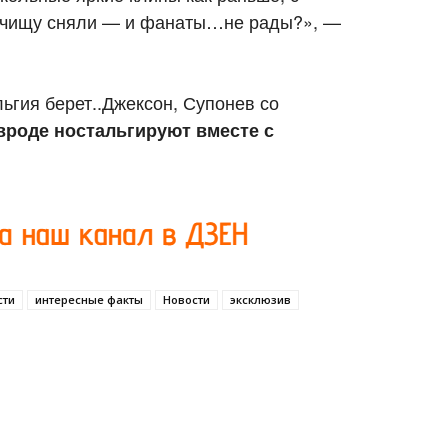
кучищу сняли — и фанаты…не рады?», —
ьгия берет..Джексон, Супонев со
вроде ностальгируют вместе с
сти
интересные факты
Новости
эксклюзив