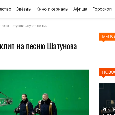
ество
Звёзды
Кино и сериалы
Афиша
Гороскоп
 песню Шатунова «Ну что же ты»
МЫ В
 клип на песню Шатунова
НОВО
РОК-Г