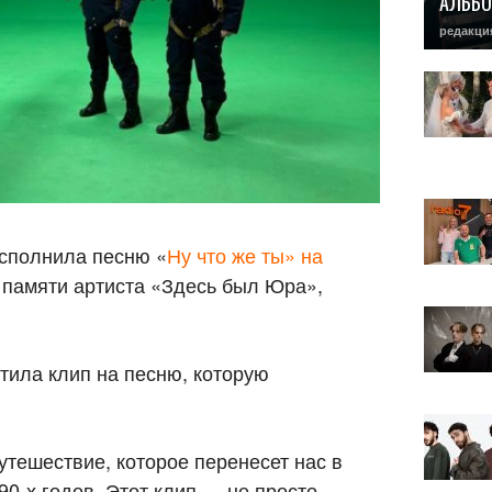
АЛЬБО
редакци
исполнила песню «
Ну что же ты» на
е памяти артиста «Здесь был Юра»,
тила клип на песню, которую
тешествие, которое перенесет нас в
90-х годов. Этот клип — не просто