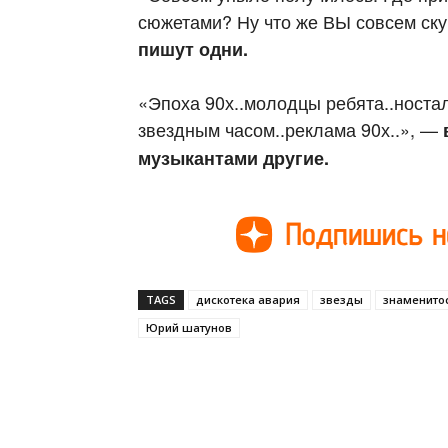
сюжетами? Ну что же ВЫ совсем с
пишут одни.
«Эпоха 90х..молодцы ребята..ностал
звездным часом..реклама 90х..», —
музыкантами другие.
TAGS
дискотека авария
звезды
знаменито
Юрий шатунов
Поделиться