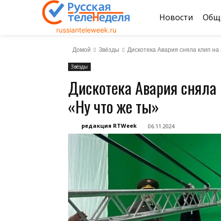
Новости
Общ
russianteleweek.ru
Домой
Звёзды
Дискотека Авария сняла клип на
Звёзды
Дискотека Авария сняла
«Ну что же ты»
редакция RTWeek
06.11.2024