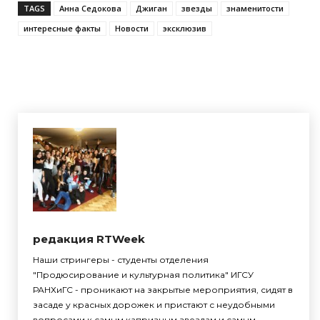
TAGS
Анна Седокова
Джиган
звезды
знаменитости
интересные факты
Новости
эксклюзив
редакция RTWeek
Наши стрингеры - студенты отделения
"Продюсирование и культурная политика" ИГСУ
РАНХиГС - проникают на закрытые мероприятия, сидят в
засаде у красных дорожек и пристают с неудобными
вопросами к самым капризным звездам и самым