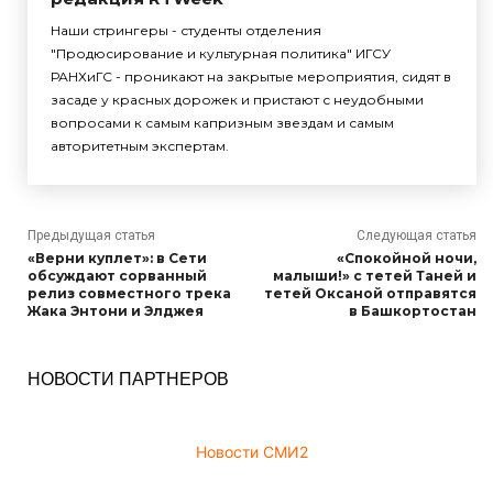
Наши стрингеры - студенты отделения
"Продюсирование и культурная политика" ИГСУ
РАНХиГС - проникают на закрытые мероприятия, сидят в
засаде у красных дорожек и пристают с неудобными
вопросами к самым капризным звездам и самым
авторитетным экспертам.
Предыдущая статья
Следующая статья
«Верни куплет»: в Сети
«Спокойной ночи,
обсуждают сорванный
малыши!» с тетей Таней и
релиз совместного трека
тетей Оксаной отправятся
Жака Энтони и Элджея
в Башкортостан
НОВОСТИ ПАРТНЕРОВ
Новости СМИ2