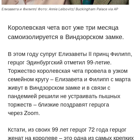
Елизавета и Филипп/ Фото: Annie Leibovitz/ Buckingham Palace via AP
Королевская чета вот уже три месяца
самоизолируется в Виндзорском замке.
В этом году супруг Елизаветы II принц Филипп,
герцог Эдинбургский отметил 99-летие.
Торжество королевская чета провела в узком
семейном кругу – Елизавета и Филипп с марта
живут в Виндзорском замке и в связи с
пандемией решили не устраивать пышных
торжеств – близкие поздравят герцога
через Zoom.
Кстати, из своих 99 лет герцог 72 года герцог
женат на королеве – это одна из самых крепких