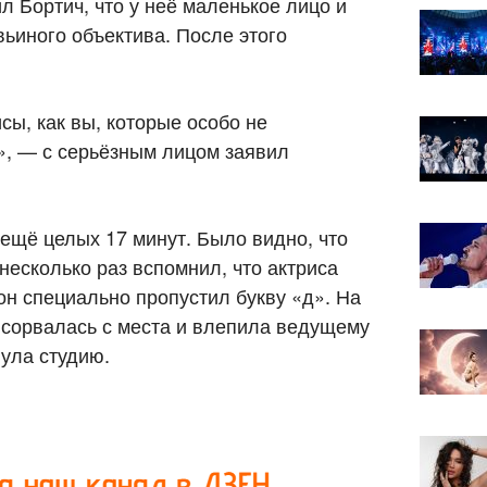
ил Бортич, что у неё маленькое лицо и
вьиного объектива. После этого
исы, как вы, которые особо не
м», — с серьёзным лицом заявил
ещё целых 17 минут. Было видно, что
 несколько раз вспомнил, что актриса
он специально пропустил букву «д». На
 сорвалась с места и влепила ведущему
нула студию.