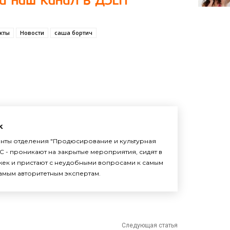
кты
Новости
саша бортич
k
енты отделения "Продюсирование и культурная
С - проникают на закрытые мероприятия, сидят в
жек и пристают с неудобными вопросами к самым
амым авторитетным экспертам.
Следующая статья