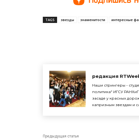
TAGS
звезды
знаменитости
интересные фа
Поделиться
редакция RTWee
Наши стрингеры - студ
политика" ИГСУ РАНХиГ
засаде у красных доро
капризным звездам и с
Предыдущая статья