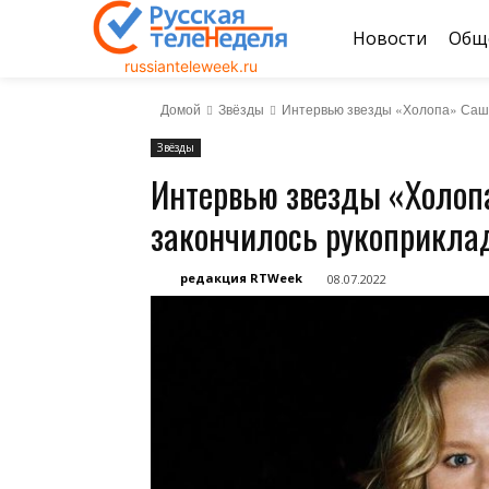
Новости
Общ
russianteleweek.ru
Домой
Звёзды
Интервью звезды «Холопа» Саши
Звёзды
Интервью звезды «Холоп
закончилось рукоприкла
редакция RTWeek
08.07.2022