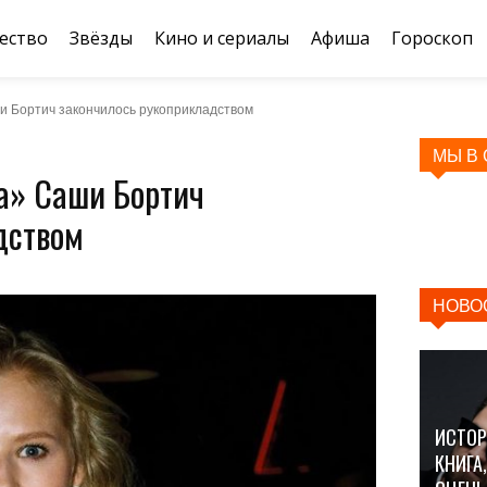
ество
Звёзды
Кино и сериалы
Афиша
Гороскоп
 Бортич закончилось рукоприкладством
МЫ В
а» Саши Бортич
дством
НОВО
ИСТОР
КНИГА