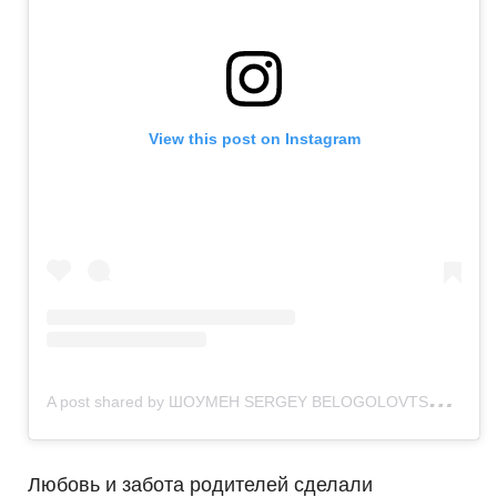
View this post on Instagram
A
post shared by ШОУМЕН SERGEY BELOGOLOVTSEV ? (@sergey_belogolo)
Любовь и забота родителей сделали