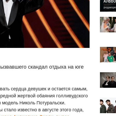
АЛЬБО
редакци
вызвавшего скандал отдыха на юге
бивать сердца девушек и остается самым,
ередной жертвой обаяния голливудского
я модель Николь Потуральски.
 стало известно в августе этого года,