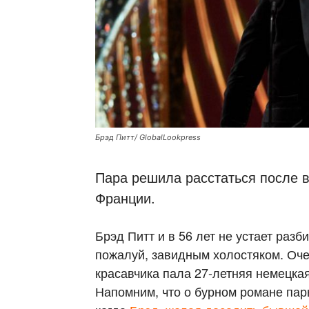
Брэд Питт/ GlobalLookpress
Пара решила расстаться после 
Франции.
Брэд Питт и в 56 лет не устает раз
пожалуй, завидным холостяком. Оч
красавчика пала 27-летняя немецка
Напомним, что о бурном романе пары