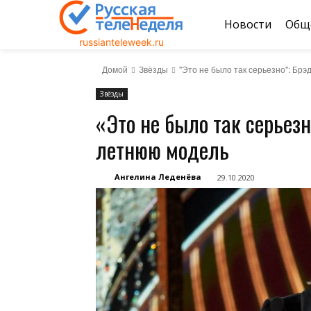
Новости
Общ
russianteleweek.ru
Домой
Звёзды
"Это не было так серьезно": Бр
Звёзды
«Это не было так серьезн
летнюю модель
Ангелина Леденёва
29.10.2020