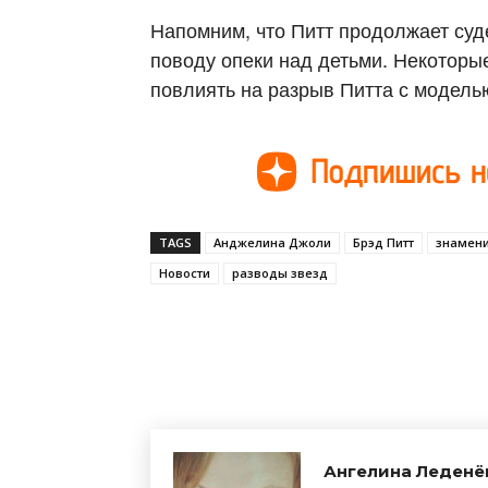
Напомним, что Питт продолжает суд
поводу опеки над детьми. Некотор
повлиять на разрыв Питта с модель
TAGS
Анджелина Джоли
Брэд Питт
знамени
Новости
разводы звезд
Поделиться
Ангелина Леденё