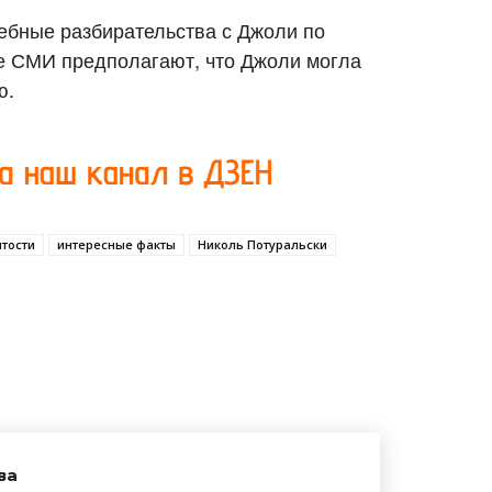
ебные разбирательства с Джоли по
ые СМИ предполагают, что Джоли могла
ю.
тости
интересные факты
Николь Потуральски
ва