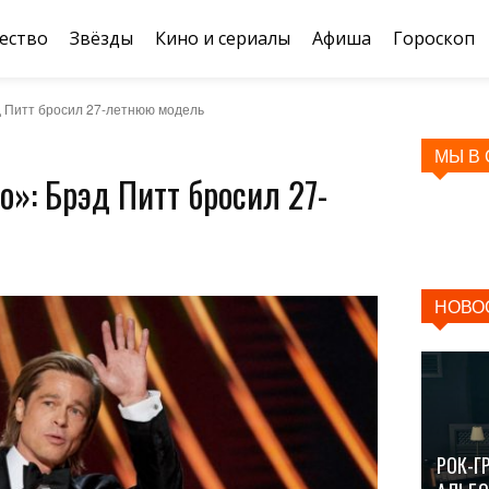
ество
Звёзды
Кино и сериалы
Афиша
Гороскоп
эд Питт бросил 27-летнюю модель
МЫ В
о»: Брэд Питт бросил 27-
НОВО
РОК-Г