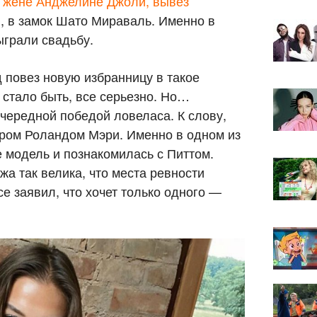
 жене Анджелине Джоли, вывез
, в замок Шато Мираваль. Именно в
ыграли свадьбу.
 повез новую избранницу в такое
, стало быть, все серьезно. Но…
очередной победой ловеласа. К слову,
ором Роландом Мэри. Именно в одном из
 модель и познакомилась с Питтом.
жа так велика, что места ревности
се заявил, что хочет только одного —