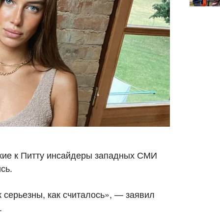
зкие к Питту инсайдеры западных СМИ
сь.
 серьезны, как считалось», — заявил
.