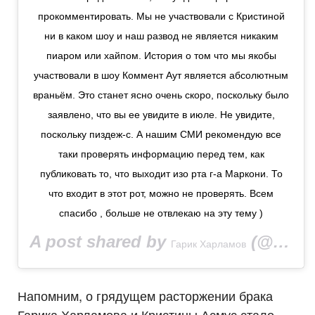
прокомментировать. Мы не участвовали с Кристиной
ни в каком шоу и наш развод не является никаким
пиаром или хайпом. История о том что мы якобы
участвовали в шоу Коммент Аут является абсолютным
враньём. Это станет ясно очень скоро, поскольку было
заявлено, что вы ее увидите в июле. Не увидите,
поскольку пиздеж-с. А нашим СМИ рекомендую все
таки проверять информацию перед тем, как
публиковать то, что выходит изо рта г-а Маркони. То
что входит в этот рот, можно не проверять. Всем
спасибо , больше не отвлекаю на эту тему )
A post shared by
(@garikkharlamov) on
Гарик Харламов
Напомним, о грядущем расторжении брака
Гарика Харламова и Кристины Асмус стало