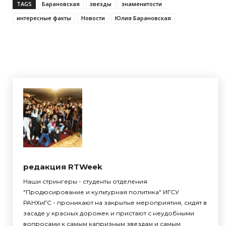
TAGS
Барановская
звезды
знаменитости
интересные факты
Новости
Юлия Барановская
редакция RTWeek
Наши стрингеры - студенты отделения
"Продюсирование и культурная политика" ИГСУ
РАНХиГС - проникают на закрытые мероприятия, сидят в
засаде у красных дорожек и пристают с неудобными
вопросами к самым капризным звездам и самым