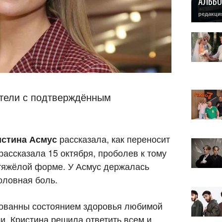
АЛЬБО
редакци
стели с подтверждённым
рассказала, как переносит
истина Асмус
рассказала 15 октября, проболев к тому
 тяжёлой форме. У Асмус держалась
оловная боль.
нованны состоянием здоровья любимой
и. Кристина решила ответить всем и