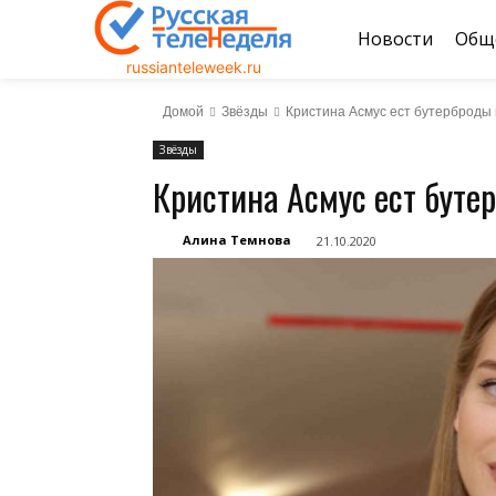
Новости
Общ
russianteleweek.ru
Домой
Звёзды
Кристина Асмус ест бутерброды 
Звёзды
Кристина Асмус ест буте
Алина Темнова
21.10.2020