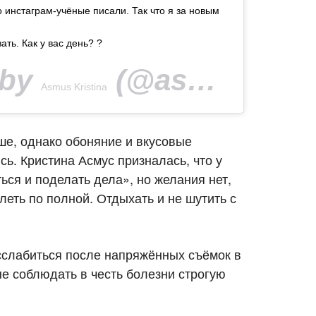
то инстаграм-учёные писали. Так что я за новым
ать. Как у вас день? ?
 by
(@asmuskristina) on
Asmus Kristina
ше, однако обоняние и вкусовые
ь. Кристина Асмус призналась, что у
ся и поделать дела», но желания нет,
еть по полной. Отдыхать и не шутить с
сслабиться после напряжённых съёмок в
не соблюдать в честь болезни строгую