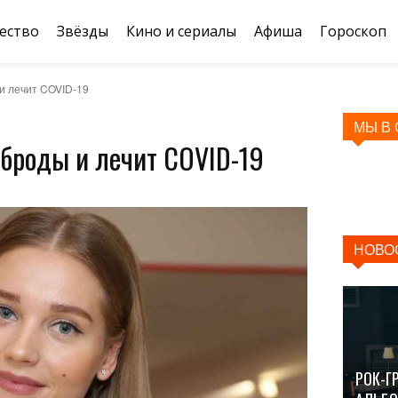
ество
Звёзды
Кино и сериалы
Афиша
Гороскоп
и лечит COVID-19
МЫ В
рброды и лечит COVID-19
НОВО
РОК-Г