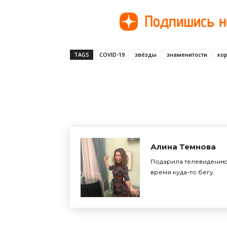
TAGS
COVID-19
звёзды
знаменитости
ко
Поделиться
Алина Темнова
Подарила телевидению 
время куда-то бегу.