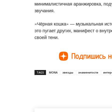
минималистичная аранжировка, под
звучания.
«Чёрная кошка» — музыкальная исто
это пугает других, манифест о внут
своей тени.
TAGS
MONA
звезды
знаменитости
интер
Поделиться