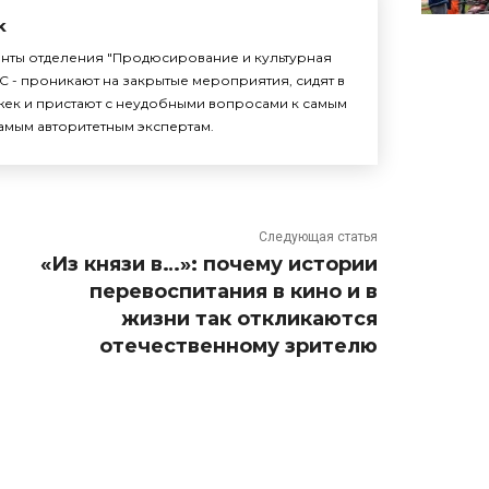
k
енты отделения "Продюсирование и культурная
С - проникают на закрытые мероприятия, сидят в
жек и пристают с неудобными вопросами к самым
амым авторитетным экспертам.
Следующая статья
«Из князи в…»: почему истории
перевоспитания в кино и в
жизни так откликаются
отечественному зрителю