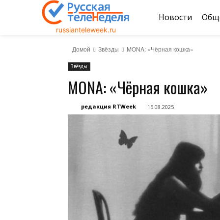
Новости
Общ
russianteleweek.ru
Домой
Звёзды
MONA: «Чёрная кошка»
Звёзды
MONA: «Чёрная кошка»
редакция RTWeek
15.08.2025