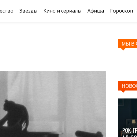
ество
Звёзды
Кино и сериалы
Афиша
Гороскоп
МЫ В
НОВО
РОК-Г