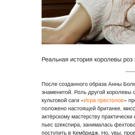
Реальная история королевы роз
После созданного образа Анны Бол
знаменитой. Роль другой королевы с
культовой саги «
Игра престолов
» пр
положено настоящей британке, мисс
актёрскому мастерству практически 
пьес Шекспира, занималась фехтова
поступить в Кембридж. Но, увы, про