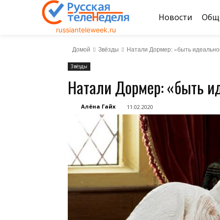
Новости
Общ
russianteleweek.ru
Домой
Звёзды
Натали Дормер: «быть идеальной
Звёзды
Натали Дормер: «быть и
Алёна Гайх
11.02.2020