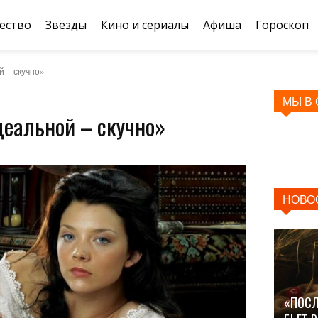
ество
Звёзды
Кино и сериалы
Афиша
Гороскоп
 – скучно»
МЫ В
деальной – скучно»
НОВО
«ПОСЛ