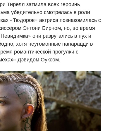
ри Тирелл затмила всех героинь
ьма убедительно смотрелась в роли
ках «Тюдоров» актриса познакомилась с
иссёром Энтони Бирном, но, во время
Невидимка» они разругались в пух и
бодно, хотя неугомонные папарацци в
время романтической прогулки с
мехах» Дэвидом Оуксом.