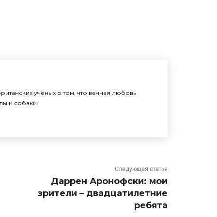
итанских учёных о том, что вечная любовь
алы и собаки.
Следующая статья
Даррен Аронофски: мои
зрители – двадцатилетние
ребята