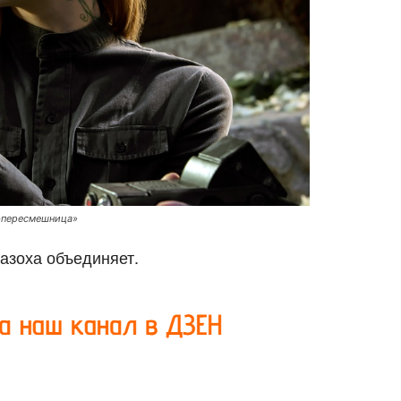
а-пересмешница»
Мазоха объединяет.