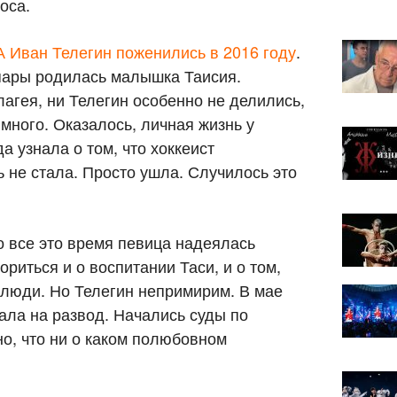
оса.
 Иван Телегин поженились в 2016 году
.
 пары родилась малышка Таисия.
агея, ни Телегин особенно не делились,
много. Оказалось, личная жизнь у
а узнала о том, что хоккеист
ь не стала. Просто ушла. Случилось это
о все это время певица надеялась
риться и о воспитании Таси, и о том,
 люди. Но Телегин непримирим. В мае
ала на развод. Начались суды по
но, что ни о каком полюбовном