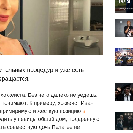
ГАЛЫ
редакци
ительных процедур и уже есть
вращается.
 хоккеиста. Без него далеко не уедешь.
о понимают. К примеру, хоккеист Иван
епримиримую и жесткую позицию
в
удить у певицы общий дом, подаренную
ать совместную дочь Пелагее не