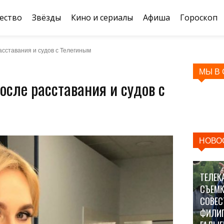
ество
Звёзды
Кино и сериалы
Афиша
Гороскоп
асставания и судов с Телегиным
МЫ В
осле расставания и судов с
НОВО
ТЕЛЕК
СЪЕМК
СОВЕС
ФИЛИ