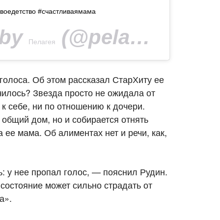
воедетство #счастливаямама
 by
(@pelageya_insta) on
Пелагея
голоса. Об этом рассказал СтарХиту ее
чилось? Звезда просто не ожидала от
к себе, ни по отношению к дочери.
х общий дом, но и собирается отнять
 ее мама. Об алиментах нет и речи, как,
ь: у нее пропал голос, — пояснил Рудин.
 состояние может сильно страдать от
а».