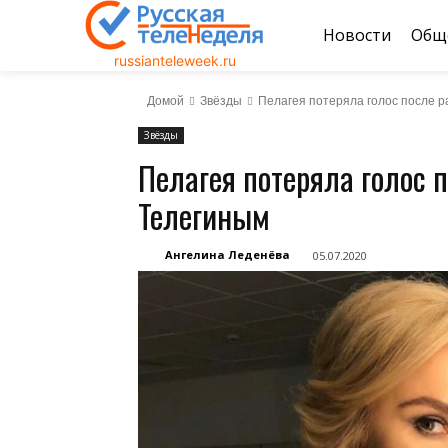
Новости
Общ
russianteleweek.ru
Домой
Звёзды
Пелагея потеряла голос после р
Звёзды
Пелагея потеряла голос п
Телегиным
Ангелина Леденёва
05.07.2020