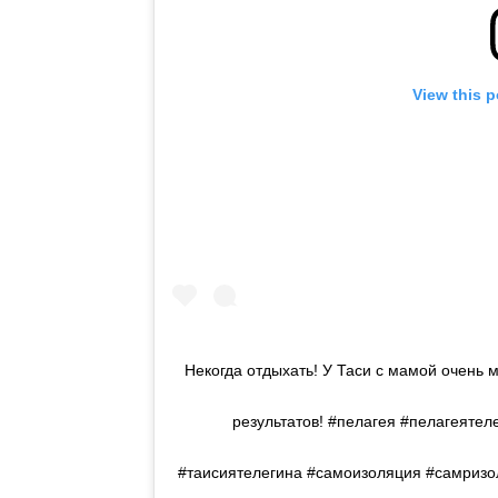
View this 
Некогда отдыхать! У Таси с мамой очень 
результатов! #пелагея #пелагеятел
#таисиятелегина #самоизоляция #самризо