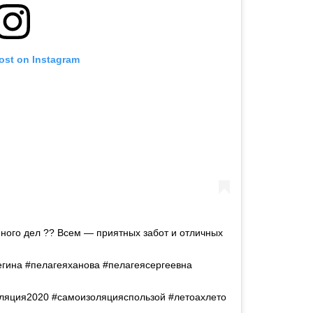
post on Instagram
много дел ?? Всем — приятных забот и отличных
егина #пелагеяханова #пелагеясергеевна
ляция2020 #самоизоляцияспользой #летоахлето