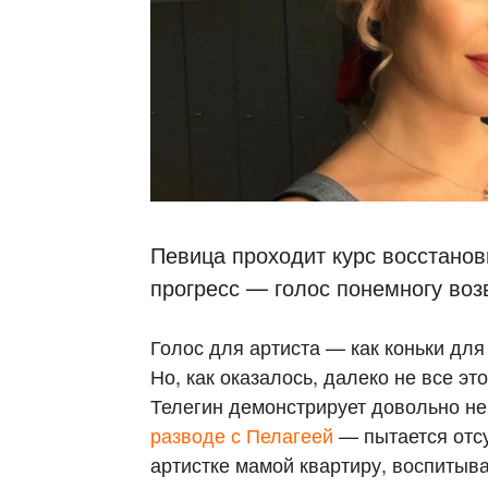
Певица проходит курс восстанов
прогресс — голос понемногу воз
Голос для артиста — как коньки для
Но, как оказалось, далеко не все эт
Телегин демонстрирует довольно н
разводе с Пелагеей
— пытается отс
артистке мамой квартиру, воспитыв