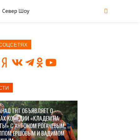
Север Шоу
 СОЦСЕТЯХ
СТИ
АНАЛ ТНТ ОБЪЯВЛЯЕТ О
АХ КОМЕДИИ «КЛАДЕМ НА
ТЬ!» С АНТОНОМ РОГАЧЕВЫМ,
ППОМ ЕРШОВЫМ И ВАДИМОМ