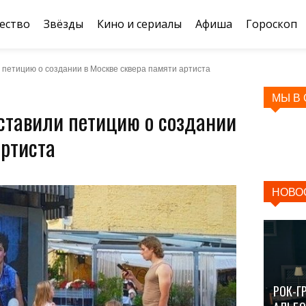
ество
Звёзды
Кино и сериалы
Афиша
Гороскоп
петицию о создании в Москве сквера памяти артиста
МЫ В
ставили петицию о создании
артиста
НОВО
РОК-Г