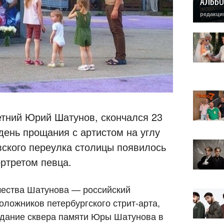
АЛЬБО
редакци
етний Юрий Шатунов, скончался 23
день прощания с артистом на углу
вского переулка столицы появилось
ртретом певца.
чества Шатунова — российский
оложников петербургского стрит-арта,
здание сквера памяти Юры Шатунова в