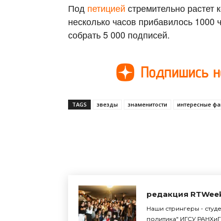
Под
петицией
стремительно растет к
несколько часов прибавилось 1000 
собрать 5 000 подписей.
TAGS
звезды
знаменитости
интересные фа
Поделиться
редакция RTWee
Наши стрингеры - студ
политика" ИГСУ РАНХиГ