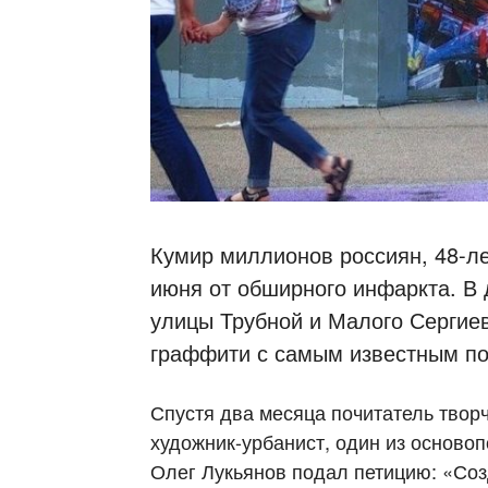
Кумир миллионов россиян, 48-л
июня от обширного инфаркта. В 
улицы Трубной и Малого Сергие
граффити с самым известным по
Спустя два месяца почитатель твор
художник-урбанист, один из основоп
Олег Лукьянов подал петицию: «Со