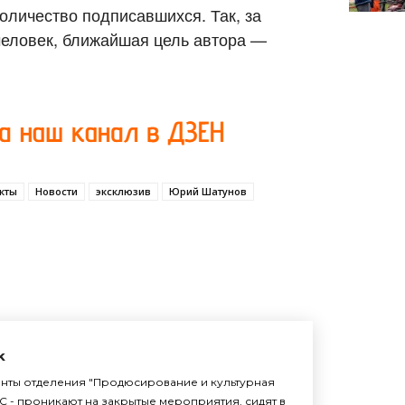
оличество подписавшихся. Так, за
человек, ближайшая цель автора —
кты
Новости
эксклюзив
Юрий Шатунов
k
енты отделения "Продюсирование и культурная
С - проникают на закрытые мероприятия, сидят в