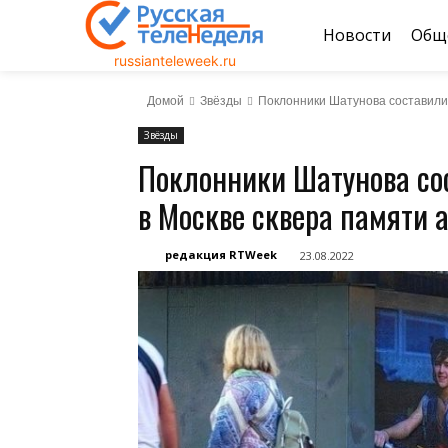
Новости
Общ
russianteleweek.ru
Домой
Звёзды
Поклонники Шатунова составили 
Звёзды
Поклонники Шатунова со
в Москве сквера памяти 
редакция RTWeek
23.08.2022