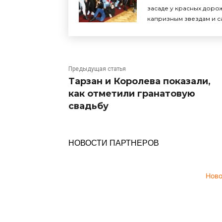
засаде у красных доро
капризным звездам и с
Предыдущая статья
Тарзан и Королева показали,
как отметили гранатовую
свадьбу
НОВОСТИ ПАРТНЕРОВ
Нов