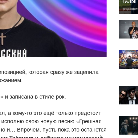
ГАЛЫ
редакци
мпозицией, которая сразу же зацепила
ржанием.
 и записана в стиле рок.
ал, а кому-то это ещё только предстоит
х исполню свою новую песню «Грешная
о и… Впрочем, пусть пока это останется
ем Telegram и добавил интригующий