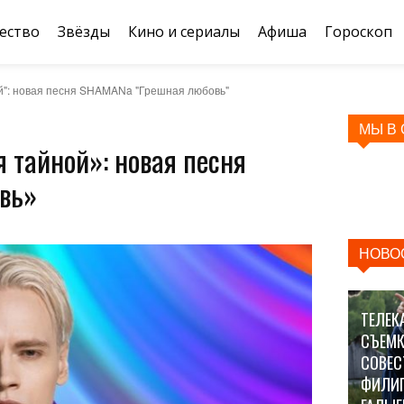
ество
Звёзды
Кино и сериалы
Афиша
Гороскоп
ой": новая песня SHAMANa "Грешная любовь"
МЫ В
я тайной»: новая песня
вь»
НОВО
ТЕЛЕК
СЪЕМК
СОВЕС
ФИЛИ