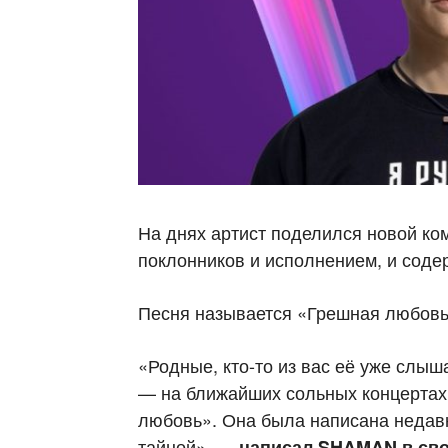
На днях артист поделился новой ко
поклонников и исполнением, и соде
Песня называется «Грешная любовь»
«Родные, кто-то из вас её уже слыш
— на ближайших сольных концерта
любовь». Она была написана недавн
тайной», —
написал SHAMAN в сво