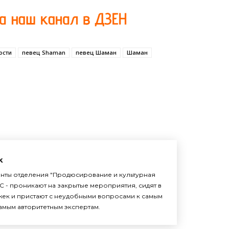
ости
певец Shaman
певец Шаман
Шаман
k
енты отделения "Продюсирование и культурная
С - проникают на закрытые мероприятия, сидят в
жек и пристают с неудобными вопросами к самым
амым авторитетным экспертам.