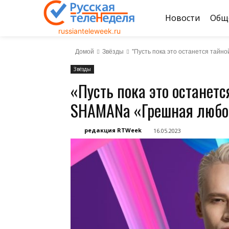
Новости
Общ
russianteleweek.ru
Домой
Звёзды
"Пусть пока это останется тайн
Звёзды
«Пусть пока это останетс
SHAMANa «Грешная любо
редакция RTWeek
16.05.2023