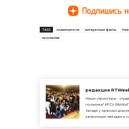
TAGS
знаменитости
интересные факты
Нов
эксклюзив
Поделиться
редакция RTWee
Наши стрингеры - студ
политика" ИГСУ РАНХиГ
засаде у красных доро
капризным звездам и с