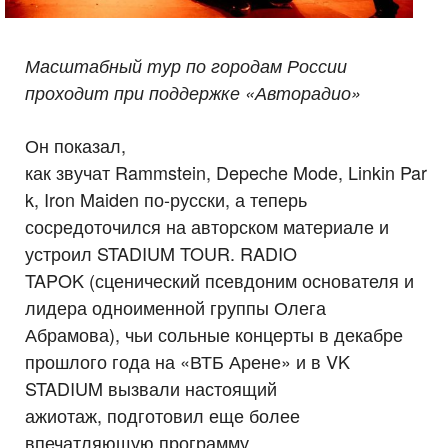
Масштабный тур по городам России
проходит
п
ри поддержке «
Авторадио
»
Он показал,
как звучат Rammstein, Depeche Mode, Linkin Par
k, Iron Maiden по-русски, а теперь
сосредоточился на авторском материале и
устроил STADIUM TOUR. RADIO
TAPOK (сценический псевдоним основателя и
лидера одноименной группы Олега
Абрамова), чьи сольные концерты в декабре
прошлого года на «ВТБ Арене» и в VK
STADIUM вызвали настоящий
ажиотаж, подготовил еще более
впечатляющую программу.