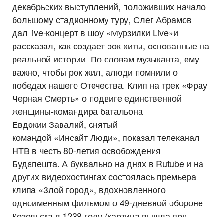
декабрьских выступлений, положивших начало
большому стадионному туру, Олег Абрамов
дал live-концерт в шоу «Мурзилки Live»и
рассказал, как создает рок-хиты, основанные на
реальной истории. По словам музыканта, ему
важно, чтобы рок жил, алюди помнили о
победах нашего Отечества. Клип на трек «Фрау
Черная Смерть» о подвиге единственной
женщины-командира батальона
Евдокии Завалий, снятый
командой «Инсайт Люди», показал телеканал
НТВ в честь 80-летия освобождения
Будапешта. А буквально на днях в Rutube и на
других видеохостингах состоялась премьера
клипа «Злой город», вдохновленного
одноименным фильмом о 49-дневной обороне
Козельска в 1238 году (картина вышла при