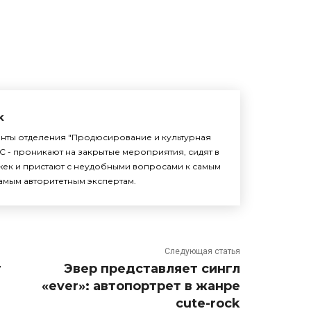
k
енты отделения "Продюсирование и культурная
С - проникают на закрытые мероприятия, сидят в
жек и пристают с неудобными вопросами к самым
амым авторитетным экспертам.
Следующая статья
т
Эвер представляет сингл
«ever»: автопортрет в жанре
cute-rock