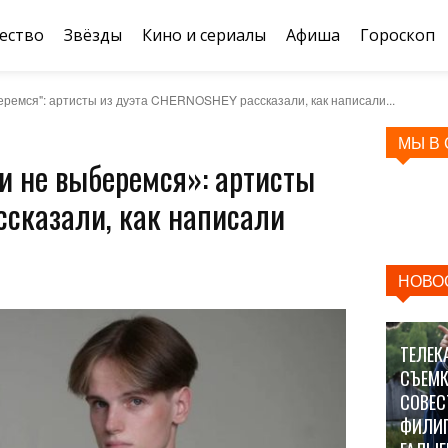
ество
Звёзды
Кино и сериалы
Афиша
Гороскоп
беремся": артисты из дуэта CHERNOSHEY рассказали, как написали...
МЫ В
и не выберемся»: артисты
ссказали, как написали
НОВО
ТЕЛЕК
СЪЕМК
СОВЕС
ФИЛИ