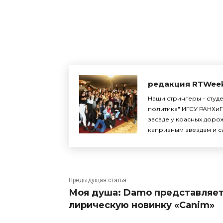
Поделиться
редакция RTWee
Наши стрингеры - студ
политика" ИГСУ РАНХиГ
засаде у красных доро
капризным звездам и с
Предыдущая статья
Моя душа: Damo представляе
лирическую новинку «Canim»