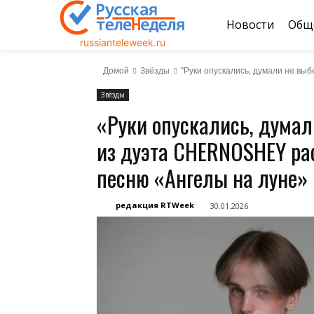
Новости
Общ
russianteleweek.ru
Домой
Звёзды
"Руки опускались, думали не вы
Звёзды
«Руки опускались, думал
из дуэта CHERNOSHEY ра
песню «Ангелы на луне»
редакция RTWeek
30.01.2026