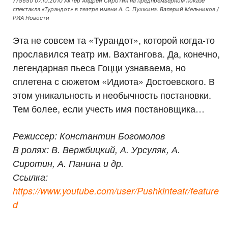
775650 07.10.2010 Актер Андрей Сиротин на предпремьерном показе
спектакля «Турандот» в театре имени А. С. Пушкина. Валерий Мельников /
РИА Новости
Эта не совсем та «Турандот», которой когда-то
прославился театр им. Вахтангова. Да, конечно,
легендарная пьеса Гоцци узнаваема, но
сплетена с сюжетом «Идиота» Достоевского. В
этом уникальность и необычность постановки.
Тем более, если учесть имя постановщика…
Режиссер: Константин Богомолов
В ролях: В. Вержбицкий, А. Урсуляк, А.
Сиротин, А. Панина и др.
Ссылка:
https://www.youtube.com/user/Pushkinteatr/feature
d