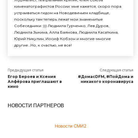
кинематографистов России: мне кажется, скоро пора
устраиваться гидом на Новодевичьем кладбище,
поскольку там теперь лежат мои знаменитые
Собеседники :))) Людмила Гурченко, Лев Дуров,
Людмила Зыкина, Алла Баянова, Людмила Касаткина,
Юрий Никулин, Иосиф Кобзон и многие-многие
другие…Но, к счастью, не все!
Предыдущая статья
Следующая статья
Егор Бероев и Ксения
#ДомасDFM, #ПойДома и
Алфёрова приглашают в
никакого коронавируса
кино
НОВОСТИ ПАРТНЕРОВ
Новости СМИ2