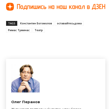
TAGS
Константин Богомолов
оставайтесьдома
Римас Туминас
Театр
Олег Перанов
Журналист, театральный критик, член Союза