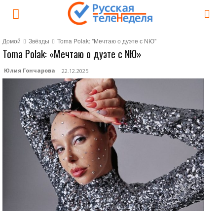
Домой
Звёзды
Toma Polak: "Мечтаю о дуэте с NЮ"
Toma Polak: «Мечтаю о дуэте с NЮ»
Юлия Гончарова
22.12.2025