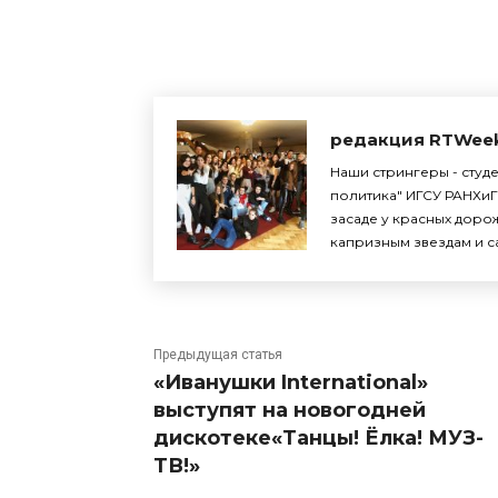
Поделиться
редакция RTWee
Наши стрингеры - студ
политика" ИГСУ РАНХиГ
засаде у красных доро
капризным звездам и с
Предыдущая статья
«Иванушки International»
выступят на новогодней
дискотеке«Танцы! Ёлка! МУЗ-
ТВ!»