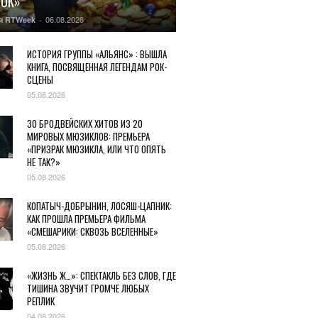
БОК»
06.08.2026
я RTWeek
-
ИСТОРИЯ ГРУППЫ «АЛЬЯНС» : ВЫШЛА
КНИГА, ПОСВЯЩЕННАЯ ЛЕГЕНДАМ РОК-
СЦЕНЫ
05.08.2026
30 БРОДВЕЙСКИХ ХИТОВ ИЗ 20
МИРОВЫХ МЮЗИКЛОВ: ПРЕМЬЕРА
«ПРИЗРАК МЮЗИКЛА, ИЛИ ЧТО ОПЯТЬ
НЕ ТАК?»
05.08.2026
КОПАТЫЧ-ДОБРЫНИН, ЛОСЯШ-ЦАПНИК:
КАК ПРОШЛА ПРЕМЬЕРА ФИЛЬМА
«СМЕШАРИКИ: СКВОЗЬ ВСЕЛЕННЫЕ»
05.08.2026
«ЖИЗНЬ Ж…»: СПЕКТАКЛЬ БЕЗ СЛОВ, ГДЕ
ТИШИНА ЗВУЧИТ ГРОМЧЕ ЛЮБЫХ
РЕПЛИК
04.08.2026