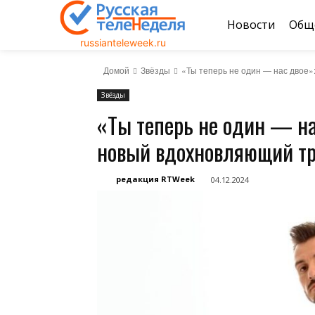
Новости
Общ
russianteleweek.ru
Домой
Звёзды
«Ты теперь не один — нас двое
Звёзды
«Ты теперь не один — н
новый вдохновляющий т
редакция RTWeek
04.12.2024