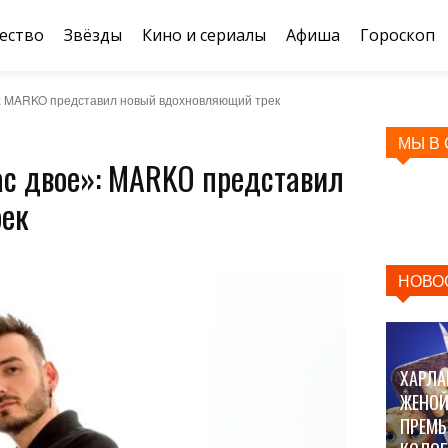
ество
Звёзды
Кино и сериалы
Афиша
Гороскоп
»: MARKO представил новый вдохновляющий трек
МЫ В
ас двое»: MARKO представил
рек
НОВО
ХАРЛА
ЖЕНОЙ
ПРЕМЬ