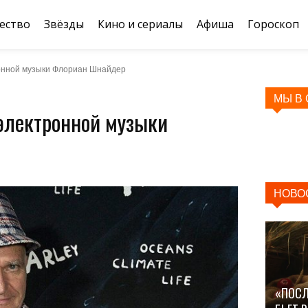
ество
Звёзды
Кино и сериалы
Афиша
Гороскоп
онной музыки Флориан Шнайдер
МЫ В
 электронной музыки
НОВО
«ПОСЛ