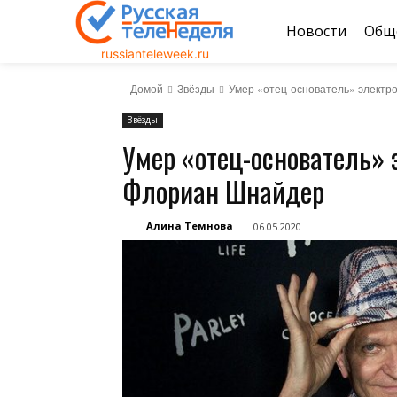
Новости
Общ
russianteleweek.ru
Домой
Звёзды
Умер «отец-основатель» электр
Звёзды
Умер «отец-основатель»
Флориан Шнайдер
Алина Темнова
06.05.2020