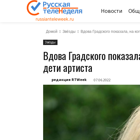
Новости
Общ
russianteleweek.ru
Домой
Звёзды
Вдова Градского показала, на к
Звёзды
Вдова Градского показал
дети артиста
редакция RTWeek
07.06.2022