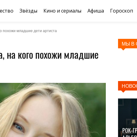
ество
Звёзды
Кино и сериалы
Афиша
Гороскоп
ого похожи младшие дети артиста
МЫ В
а, на кого похожи младшие
НОВО
РОК-Г