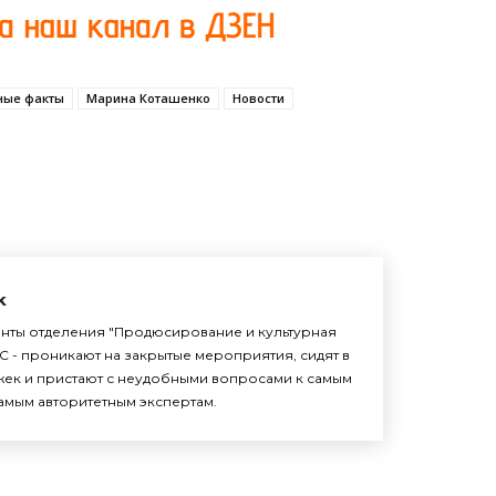
ные факты
Марина Коташенко
Новости
k
енты отделения "Продюсирование и культурная
С - проникают на закрытые мероприятия, сидят в
жек и пристают с неудобными вопросами к самым
амым авторитетным экспертам.