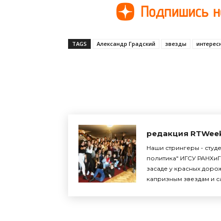
TAGS
Александр Градский
звезды
интерес
Поделиться
редакция RTWee
Наши стрингеры - студ
политика" ИГСУ РАНХиГ
засаде у красных доро
капризным звездам и с