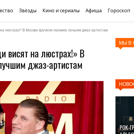
ество
Звёзды
Кино и сериалы
Афиша
Гороскоп
на люстрах!" В Москве вручили премию лучшим джаз-артистам
МЫ В
 висят на люстрах!» В
лучшим джаз-артистам
НОВО
РОК-Г