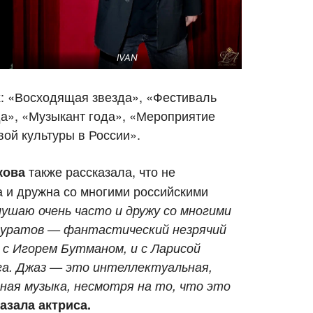
IVAN
х
: «Восходящая звезда», «Фестиваль
да», «Музыкант года», «Мероприятие
вой культуры в России».
также рассказала, что не
кова
а и дружна со многими российскими
лушаю очень часто и дружу со многими
куратов
— фантастический незрячий
 с Игорем Бутманом, и с Ларисой
га. Джаз — это интеллектуальная,
нная музыка, несмотря на то, что это
азала актриса.