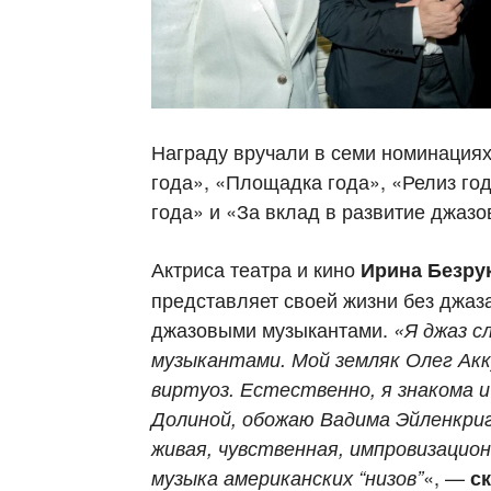
Награду вручали в
семи номинация
года», «Площадка года», «Релиз го
года» и «За вклад в развитие джазо
Актриса театра и кино
Ирина Безру
представляет своей жизни без джаз
джазовыми музыкантами.
«Я джаз с
музыкантами.
Мой земляк Олег Ак
виртуоз. Естественно, я знакома и
Долиной, обожаю Вадима Эйленкри
живая, чувственная, импровизацио
«, —
музыка американских “низов”
ск