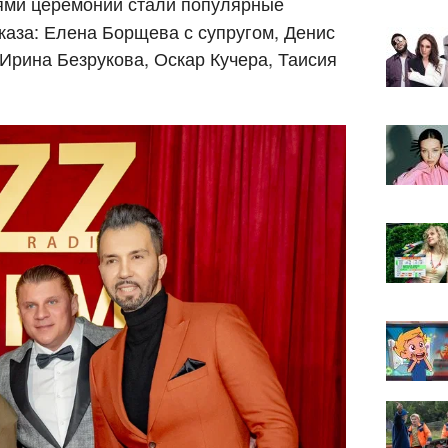
тями церемонии стали популярные
жаза: Елена Борщева с супругом, Денис
Ирина Безрукова, Оскар Кучера, Таисия