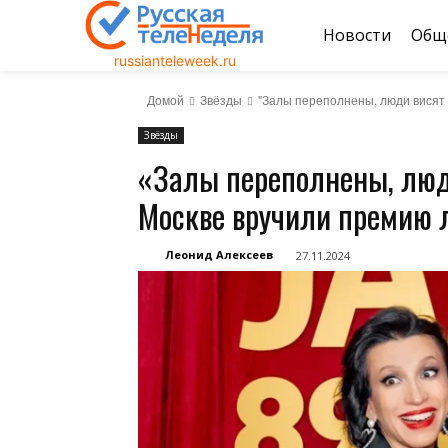
Новости
Общ
russianteleweek.ru
Домой
Звёзды
"Залы переполнены, люди висят 
Звёзды
«Залы переполнены, люди
Москве вручили премию 
Леонид Алексеев
27.11.2024