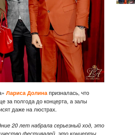
а»
призналась, что
Лариса Долина
е за полгода до концерта, а залы
исят даже на люстрах.
дние 20 лет набрала серьезный ход, это
личество фестивалей, это концерты,