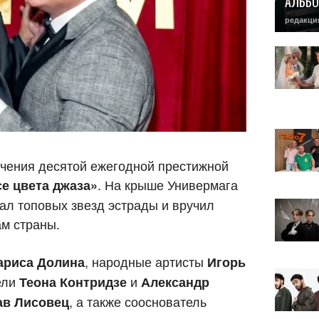
АЛЬБО
редакци
учения десятой ежегодной престижной
. На крыше Универмага
е цвета джаза»
ал топовых звезд эстрады и вручил
м страны.
, народные артисты
ариса Долина
Игорь
ели
и
Теона Контридзе
Александр
, а также сооснователь
ав Лисовец