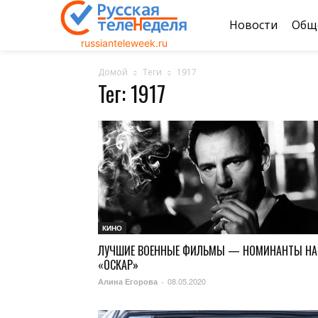
Новости
Общ
russianteleweek.ru
Домой
Теги
1917
Тег: 1917
КИНО
ЛУЧШИЕ ВОЕННЫЕ ФИЛЬМЫ — НОМИНАНТЫ НА
«ОСКАР»
08.05.2020
Алина Егорова
-