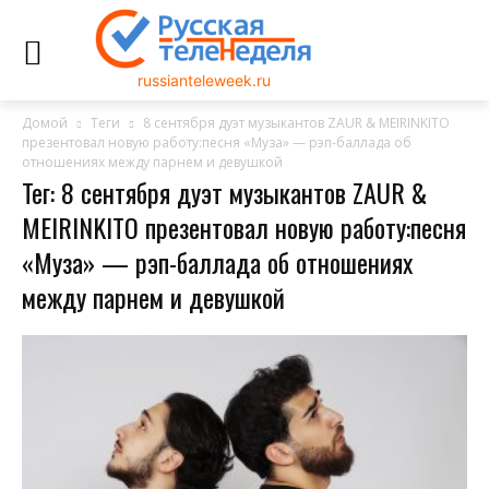
russianteleweek.ru
Домой
Теги
8 сентября дуэт музыкантов ZAUR & MEIRINKITO
презентовал новую работу:песня «Муза» — рэп-баллада об
отношениях между парнем и девушкой
Тег: 8 сентября дуэт музыкантов ZAUR &
MEIRINKITO презентовал новую работу:песня
«Муза» — рэп-баллада об отношениях
между парнем и девушкой