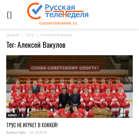
russianteleweek.ru
Домой
Теги
Алексей Вакулов
Тег: Алексей Вакулов
КИНО
ТРУС НЕ ИГРАЕТ В ХОККЕЙ!
01.12.2019
Алёна Гайх
-