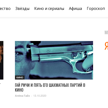
ество
Звёзды
Кино и сериалы
Афиша
Гороскоп
М
КИНО
Т
ГАЙ РИЧИ И ПЯТЬ ЕГО ШАХМАТНЫХ ПАРТИЙ В
КИНО
13.10.2020
Алёна Гайх
-