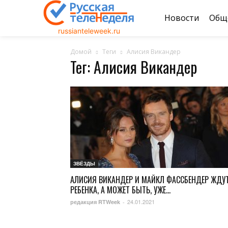
Новости
Общ
russianteleweek.ru
Домой
Теги
Алисия Викандер
Тег: Алисия Викандер
ЗВЁЗДЫ
АЛИСИЯ ВИКАНДЕР И МАЙКЛ ФАССБЕНДЕР ЖДУ
РЕБЕНКА, А МОЖЕТ БЫТЬ, УЖЕ...
24.01.2021
редакция RTWeek
-